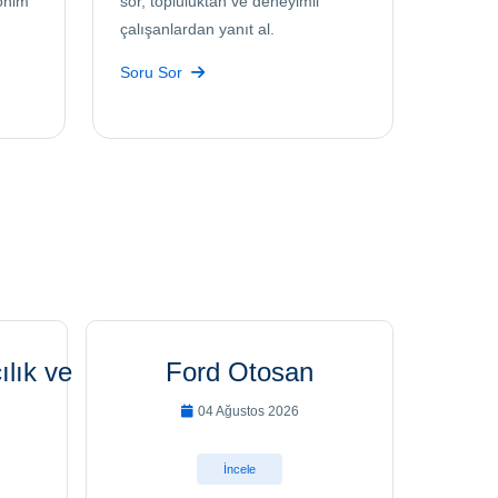
onim
sor, topluluktan ve deneyimli
çalışanlardan yanıt al.
Soru Sor
lık ve Uzay Sanayii A.Ş.
Ford Otosan
04 Ağustos 2026
İncele