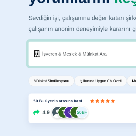
Sevdiğin işi, çalışanına değer katan şirk
çalışanın anonim deneyimiyle kararını g
Mülakat Simülasyonu
İş İlanına Uygun CV Özeti
Ma
50 B+ üyenin arasına katıl
4.9
50B+