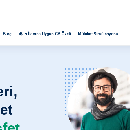
Blog
🚀 İş İlanına Uygun CV Özeti
Mülakat Simülasyonu
ri,
et
fet