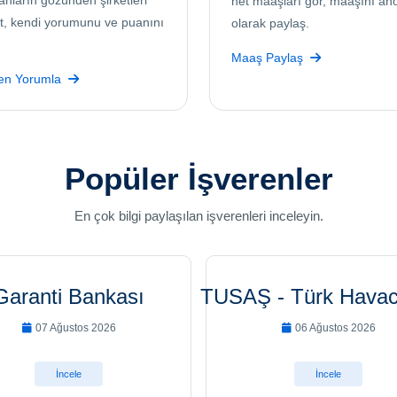
anların gözünden şirketleri
net maaşları gör, maaşını an
t, kendi yorumunu ve puanını
olarak paylaş.
Maaş Paylaş
ren Yorumla
Popüler İşverenler
En çok bilgi paylaşılan işverenleri inceleyin.
Garanti Bankası
TUSAŞ - Türk Havacı
07 Ağustos 2026
06 Ağustos 2026
İncele
İncele