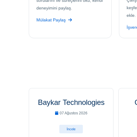
Çalış
sorularını ve süreçlerini oku, kendi
keşfe
deneyimini paylaş.
ekle.
Mülakat Paylaş
İşve
Baykar Technologies
07 Ağustos 2026
İncele