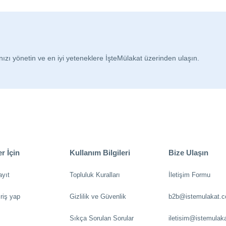
nızı yönetin ve en iyi yeteneklere İşteMülakat üzerinden ulaşın.
r İçin
Kullanım Bilgileri
Bize Ulaşın
ayıt
Topluluk Kuralları
İletişim Formu
riş yap
Gizlilik ve Güvenlik
b2b@istemulakat.
Sıkça Sorulan Sorular
iletisim@istemulak