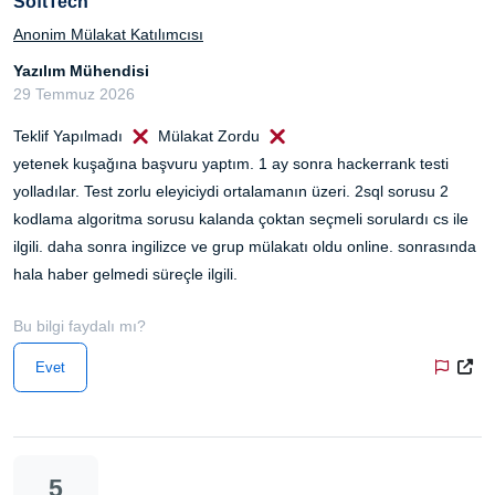
SoftTech
Anonim Mülakat Katılımcısı
Yazılım Mühendisi
29 Temmuz 2026
Teklif Yapılmadı
Mülakat Zordu
yetenek kuşağına başvuru yaptım. 1 ay sonra hackerrank testi
yolladılar. Test zorlu eleyiciydi ortalamanın üzeri. 2sql sorusu 2
kodlama algoritma sorusu kalanda çoktan seçmeli sorulardı cs ile
ilgili. daha sonra ingilizce ve grup mülakatı oldu online. sonrasında
hala haber gelmedi süreçle ilgili.
Bu bilgi faydalı mı?
Evet
5