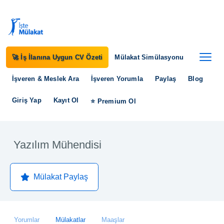
🚀 İş İlanına Uygun CV Özeti
Mülakat Simülasyonu
İşveren & Meslek Ara
İşveren Yorumla
Paylaş
Blog
Giriş Yap
Kayıt Ol
⭐ Premium Ol
Yazılım Mühendisi
Mülakat Paylaş
Yorumlar
Mülakatlar
Maaşlar