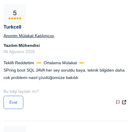
5
Turkcell
Anonim Mülakat Katılımcısı
Yazılım Mühendisi
06 Ağustos 2026
Teklifi Reddettim
Ortalama Mülakat
SPring boot SQL JAVA her sey soruldu baya, teknik bilgiden daha
cok problemi nasıl çözdüğümüze bakıldı
Bu bilgi faydalı mı?
Evet