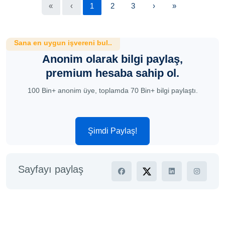
«
‹
1
2
3
›
»
Sana en uygun işvereni bul..
Anonim olarak bilgi paylaş,
premium hesaba sahip ol.
100 Bin+ anonim üye, toplamda 70 Bin+ bilgi paylaştı.
Şimdi Paylaş!
Sayfayı paylaş