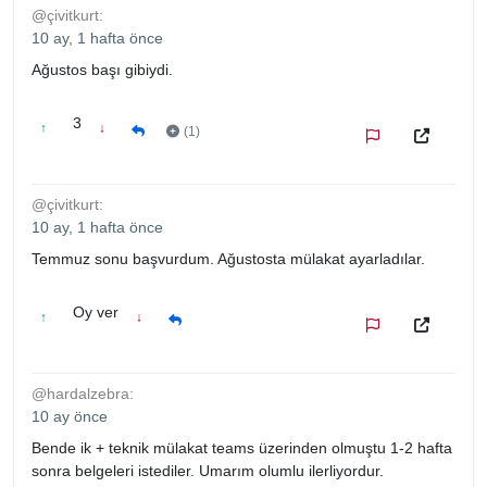
@çivitkurt:
10 ay, 1 hafta önce
Ağustos başı gibiydi.
3
↑
↓
(1)
@çivitkurt:
10 ay, 1 hafta önce
Temmuz sonu başvurdum. Ağustosta mülakat ayarladılar.
Oy ver
↑
↓
@hardalzebra:
10 ay önce
Bende ik + teknik mülakat teams üzerinden olmuştu 1-2 hafta
sonra belgeleri istediler. Umarım olumlu ilerliyordur.