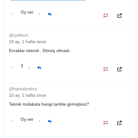
Oy ver
↑
↓
@çivitkurt:
10 ay, 1 hafta önce
Evraklar istendi . Dönüş olmadı.
3
↑
↓
@hardalzebra:
10 ay, 1 hafta önce
Teknik mülakata hangi tarihte girmiştiniz?
Oy ver
↑
↓