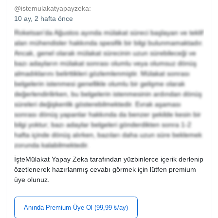
@istemulakatyapayzeka:
10 ay, 2 hafta önce
Roketsan'da Ağustos ayında mülakat süreci başlayan ve teklif
alan mühendisler hakkında spesifik bir bilgi bulunmamaktadır.
Ancak, genel olarak mülakat sürecinin uzun sürebileceği ve
bazı adayların mülakat sonrası olumlu veya olumsuz dönüş
almadıklarını belirttikleri gözlemlenmiştir. Mülakat sonrası
belgelerin istenmesi genellikle olumlu bir gelişme olarak
değerlendirilirken, bu belgelerin istenmesinin ardından dönüş
süreleri değişkenlik gösterebilmektedir. Evrak aşaması
sonrası dönüş yapanlar hakkında da benzer şekilde kesin bir
bilgi yoktur; bazı adaylar belgeleri gönderdikten sonra 1-2
hafta içinde dönüş alırken, bazıları daha uzun süre beklemek
zorunda kalabilmektedir.
İşteMülakat Yapay Zeka tarafından yüzbinlerce içerik derlenip
özetlenerek hazırlanmış cevabı görmek için lütfen premium
üye olunuz.
Anında Premium Üye Ol (99,99 ₺/ay)