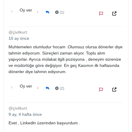
Oy ver
↑
↓
(1)
@çivitkurt:
10 ay önce
Muhtemelen olumludur hocam .Olumsuz olursa dönerler diye
tahmin ediyorum. Süreçleri zaman alıyor. Toplu alım
yapıyorlar. Ayrıca mülakat ilgili pozisyona , deneyim sürenize
ve müdürlüğe göre değişiyor. En geç Kasımın ilk haftasında
dönerler diye tahmin ediyorum.
Oy ver
↑
↓
(2)
@çivitkurt:
9 ay, 4 hafta önce
Evet , Linkedln üzerinden başvurdum .