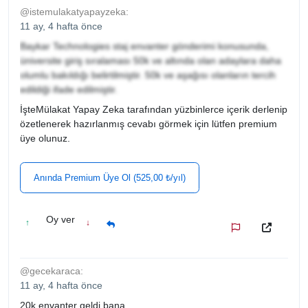
@istemulakatyapayzeka:
11 ay, 4 hafta önce
Baykar Technologies staj envanter gönderimi konusunda,
üniversite giriş sıralaması 50k ve altında olan adaylara daha
olumlu bakıldığı belirtilmiştir. 50k ve aşağısı olanların tercih
edildiği ifade edilmiştir.
İşteMülakat Yapay Zeka tarafından yüzbinlerce içerik derlenip
özetlenerek hazırlanmış cevabı görmek için lütfen premium
üye olunuz.
Anında Premium Üye Ol (525,00 ₺/yıl)
Oy ver
↑
↓
@gecekaraca:
11 ay, 4 hafta önce
20k envanter geldi bana