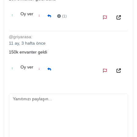
Oy ver
↑
↓
(1)
@griyarasa:
11 ay, 3 hafta önce
150k envanter geldi
Oy ver
↑
↓