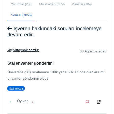
Yorumlar (260)
Mülakatlar (3179)
Maaşlar (389)
Sorular (7056)
İşveren hakkındaki soruları incelemeye
devam edin.
@çivittoynak sordu:
09 Ağustos 2025
Staj envanter gönderimi
Üniversite giriş sıralaması 100k yada 50k altında olanlara mi
envanter gönderimi oldu?
Staj İmkanı
Oy ver
↑
↓