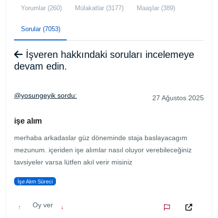
Yorumlar (260)
Mülakatlar (3177)
Maaşlar (389)
Sorular (7053)
İşveren hakkındaki soruları incelemeye
devam edin.
@yosungeyik sordu:
27 Ağustos 2025
işe alım
merhaba arkadaslar güz döneminde staja baslayacagım
mezunum. içeriden işe alımlar nasıl oluyor verebileceğiniz
tavsiyeler varsa lütfen akıl verir misiniz
İşe Alım Süreci
Oy ver
↑
↓