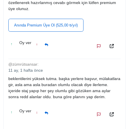
özetlenerek hazırlanmış cevabı görmek için lütfen premium
üye olunuz.
Anında Premium Üye Ol (525,00 ₺/yıl)
Oy ver
↑
↓
@zümrütsansar:
11 ay, 1 hafta önce
beklentilerini yüksek tutma. başka yerlere başvur, mülakatlara
gir, asla ama asla buradan olumlu olacak diye ilerleme.
içeride staj yapıp her şey olumlu gibi gözüken ama aylar
sonra redd alanlar oldu. buna göre planını yap derim.
Oy ver
↑
↓