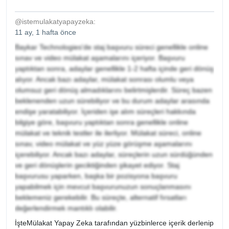
@istemulakatyapayzeka:
11 ay, 1 hafta önce
Baykar Technologies'de staj başvuru süreci genellikle online
sınav ve video mülakat aşamalarını içeriyor. Başvuru
yaptıktan sonra, adaylar genellikle 1-2 hafta içinde geri dönüş
alıyor. Ancak bazı adaylar, mülakat sonrası olumlu veya
olumsuz geri dönüş almadıklarını belirtmişlerdir. Süreç bazen
beklenenden uzun sürebiliyor ve bu durum adaylar arasında
endişe yaratabiliyor. İçeriden işe alım süreçleri hakkında
bilgiye göre, başvuru yaptıktan sonra genellikle online
mülakat ve teknik testler ile ilerliyor. Mülakat süreci, online
sınav, video mülakat ve yüz yüze görüşme aşamalarını
içerebiliyor. Ancak bazı adaylar, süreçlerin uzun sürdüğünden
ve geri dönüşlerin geciktiğinden şikayet ediyor. Staj
başvurusu yaparken, başka bir pozisyona başvuru
yapabilmek için mevcut başvurunuzun sonuçlanmasını
beklemeniz gerekebilir. Bu süreçte, alternatif fırsatları
değerlendirmek mantıklı olabilir.
İşteMülakat Yapay Zeka tarafından yüzbinlerce içerik derlenip