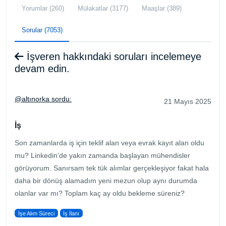
Yorumlar (260)
Mülakatlar (3177)
Maaşlar (389)
Sorular (7053)
İşveren hakkındaki soruları incelemeye
devam edin.
@altınorka sordu:
21 Mayıs 2025
İş
Son zamanlarda iş için teklif alan veya evrak kayıt alan oldu
mu? Linkedin’de yakın zamanda başlayan mühendisler
görüyorum. Sanırsam tek tük alımlar gerçekleşiyor fakat hala
daha bir dönüş alamadım yeni mezun olup aynı durumda
olanlar var mı? Toplam kaç ay oldu bekleme süreniz?
İşe Alım Süreci
İş İlanı