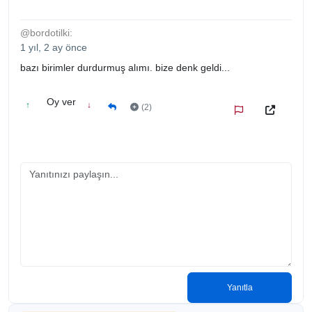
@bordotilki:
1 yıl, 2 ay önce
bazı birimler durdurmuş alımı. bize denk geldi...
Oy ver
↑
↓
(2)
Yanıtla