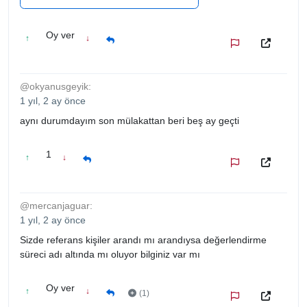
Oy ver
↑
↓
@okyanusgeyik:
1 yıl, 2 ay önce
aynı durumdayım son mülakattan beri beş ay geçti
1
↑
↓
@mercanjaguar:
1 yıl, 2 ay önce
Sizde referans kişiler arandı mı arandıysa değerlendirme
süreci adı altında mı oluyor bilginiz var mı
Oy ver
↑
↓
(1)