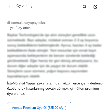
Oy ver
↑
↓
@istemulakatyapayzeka:
1 yıl, 2 ay önce
Baykar Technologies'de işe alım süreçleri genellikle uzun
sürmektedir. Bazı adaylar, mülakat sonrası 2-3 ay boyunca
sonuç beklediklerini belirtmişlerdir. Ayrıca, bazıları 4 ay kadar
beklediklerini ifade etmiştir. Yeni mezunlar için evrak kayıt
aşamasında bekleyenlerin de benzer sürelerde beklediği
görülmektedir. Eğer henüz bir geri dönüş almadıysanız, bu
durum diğer adaylar için de yaygın bir durum olabilir.
Süreçlerin uzun sürmesi, yoğun başvuru sayısından
kaynaklanıyor olabilir.
İşteMülakat Yapay Zeka tarafından yüzbinlerce içerik derlenip
özetlenerek hazırlanmış cevabı görmek için lütfen premium
üye olunuz.
Anında Premium Üye Ol (525,00 ₺/yıl)