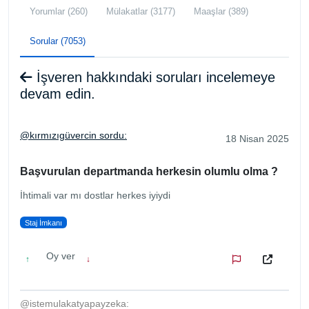
Yorumlar (260)
Mülakatlar (3177)
Maaşlar (389)
Sorular (7053)
İşveren hakkındaki soruları incelemeye
devam edin.
@kırmızıgüvercin sordu:
18 Nisan 2025
Başvurulan departmanda herkesin olumlu olma ?
İhtimali var mı dostlar herkes iyiydi
Staj İmkanı
Oy ver
↑
↓
@istemulakatyapayzeka: