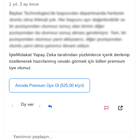
1 yıl, 3 ay önce
Baykar Technologies'de başvurulan departmanda herkesin
olumlu olma ihtimali yok. Her başvuru ayrı değerlendirilir ve
bir pozisyondan olumsuz sonuç alan birinin diğer
pozisyondan da olumsuz sonuç alması gerekmiyor. Yani, bir
pozisyondan olumsuz yanıt aldıysanız, diğer pozisyondan
olumlu yanıt alma şansınız devam ediyor.
İşteMülakat Yapay Zeka tarafından yüzbinlerce içerik derlenip
özetlenerek hazırlanmış cevabı görmek için lütfen premium
üye olunuz.
Anında Premium Üye Ol (525,00 ₺/yıl)
Oy ver
↑
↓