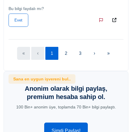
Bu bilgi faydalı mı?
Evet
«
‹
1
2
3
›
»
Sana en uygun işvereni bul..
Anonim olarak bilgi paylaş,
premium hesaba sahip ol.
100 Bin+ anonim üye, toplamda 70 Bin+ bilgi paylaştı.
Şimdi Paylaş!