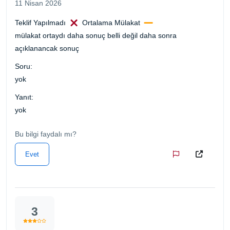
11 Nisan 2026
Teklif Yapılmadı
Ortalama Mülakat
mülakat ortaydı daha sonuç belli değil daha sonra
açıklanancak sonuç
Soru:
yok
Yanıt:
yok
Bu bilgi faydalı mı?
Evet
3