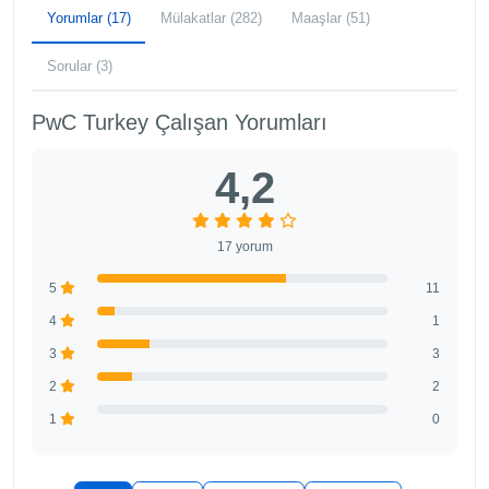
Yorumlar (17)
Mülakatlar (282)
Maaşlar (51)
Sorular (3)
PwC Turkey Çalışan Yorumları
4,2
17 yorum
5
11
4
1
3
3
2
2
1
0