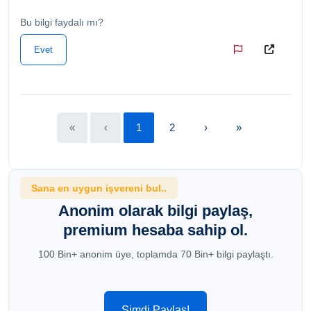
Bu bilgi faydalı mı?
Evet
«
‹
1
2
›
»
Sana en uygun işvereni bul..
Anonim olarak bilgi paylaş,
premium hesaba sahip ol.
100 Bin+ anonim üye, toplamda 70 Bin+ bilgi paylaştı.
Şimdi Paylaş!