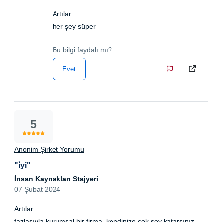
Artılar:
her şey süper
Bu bilgi faydalı mı?
Evet
5
Anonim Şirket Yorumu
"i̇yi"
İnsan Kaynakları Stajyeri
07 Şubat 2024
Artılar:
fazlasıyla kurumsal bir firma. kendinize çok şey katarsınız