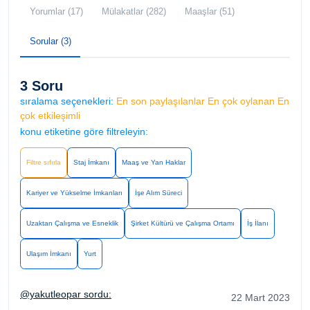
Yorumlar (17)
Mülakatlar (282)
Maaşlar (51)
Sorular (3)
3 Soru
sıralama seçenekleri:
En son paylaşılanlar
En çok oylanan
En
çok etkileşimli
konu etiketine göre filtreleyin:
Filtre sıfırla
Staj İmkanı
Maaş ve Yan Haklar
Kariyer ve Yükselme İmkanları
İşe Alım Süreci
Uzaktan Çalışma ve Esneklik
Şirket Kültürü ve Çalışma Ortamı
İş İlanı
Ulaşım İmkanı
Yurt
@yakutleopar sordu:
22 Mart 2023