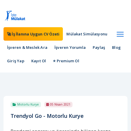
🚀 İş İlanına Uygun CV Özeti
Mülakat Simülasyonu
İşveren & Meslek Ara
İşveren Yorumla
Paylaş
Blog
Giriş Yap
Kayıt Ol
⭐ Premium Ol
Motorlu Kurye
05 Nisan 2021
Trendyol Go - Motorlu Kurye