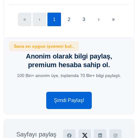
«
‹
1
2
3
›
»
Sana en uygun işvereni bul..
Anonim olarak bilgi paylaş,
premium hesaba sahip ol.
100 Bin+ anonim üye, toplamda 70 Bin+ bilgi paylaştı.
Şimdi Paylaş!
Sayfayı paylaş