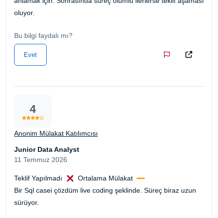
anlamak için. Sonrasında süreç olumlu ilerlerse teklif aşaması
oluyor.
Bu bilgi faydalı mı?
Evet
4
Anonim Mülakat Katılımcısı
Junior Data Analyst
11 Temmuz 2026
Teklif Yapılmadı
Ortalama Mülakat
Bir Sql casei çözdüm live coding şeklinde. Süreç biraz uzun
sürüyor.