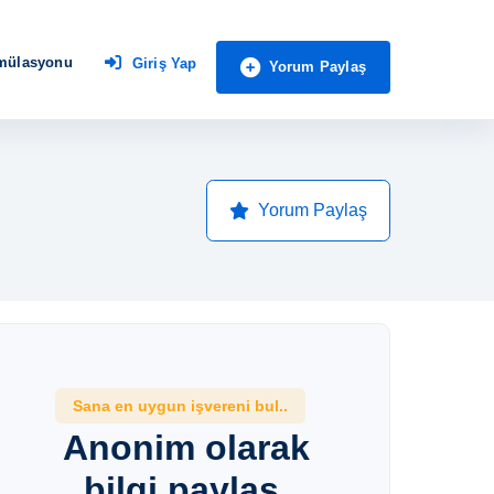
imülasyonu
Giriş Yap
Yorum Paylaş
Yorum Paylaş
Sana en uygun işvereni bul..
Anonim olarak
bilgi paylaş,