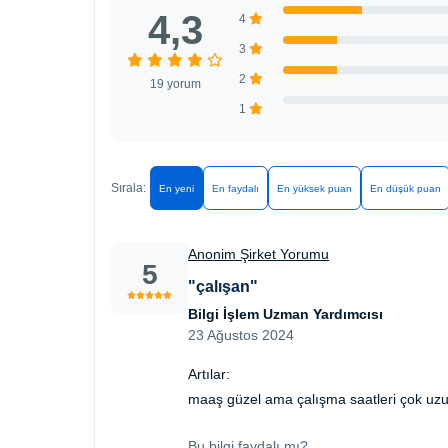
4,3
4
3
2
19 yorum
1
Sırala:
En yeni
En faydalı
En yüksek puan
En düşük puan
Anonim Şirket Yorumu
5
"çalışan"
Bilgi İşlem Uzman Yardımcısı
23 Ağustos 2024
Artılar:
maaş güzel ama çalışma saatleri çok uz
Bu bilgi faydalı mı?