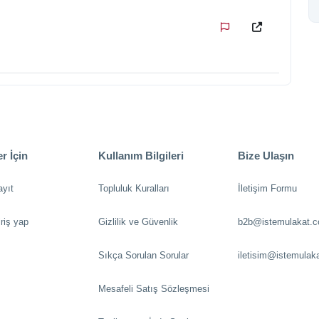
r İçin
Kullanım Bilgileri
Bize Ulaşın
ayıt
Topluluk Kuralları
İletişim Formu
riş yap
Gizlilik ve Güvenlik
b2b@istemulakat.
Sıkça Sorulan Sorular
iletisim@istemulak
Mesafeli Satış Sözleşmesi