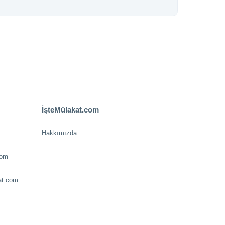
İşteMülakat.com
Hakkımızda
com
at.com