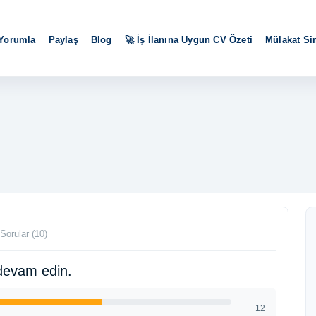
 Yorumla
Paylaş
Blog
🚀 İş İlanına Uygun CV Özeti
Mülakat S
Sorular (10)
devam edin.
12