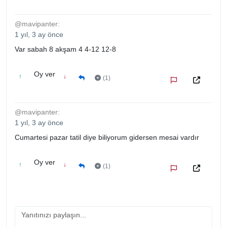
@mavipanter:
1 yıl, 3 ay önce
Var sabah 8 akşam 4 4-12 12-8
Oy ver
↑
↓
(1)
@mavipanter:
1 yıl, 3 ay önce
Cumartesi pazar tatil diye biliyorum gidersen mesai vardır
Oy ver
↑
↓
(1)