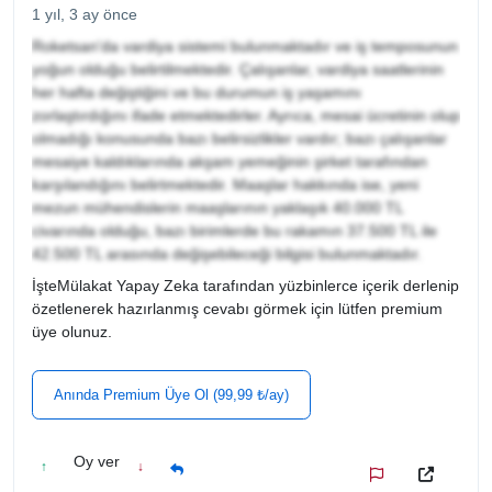
1 yıl, 3 ay önce
Roketsan'da vardiya sistemi bulunmaktadır ve iş temposunun
yoğun olduğu belirtilmektedir. Çalışanlar, vardiya saatlerinin
her hafta değiştiğini ve bu durumun iş yaşamını
zorlaştırdığını ifade etmektedirler. Ayrıca, mesai ücretinin olup
olmadığı konusunda bazı belirsizlikler vardır; bazı çalışanlar
mesaiye kaldıklarında akşam yemeğinin şirket tarafından
karşılandığını belirtmektedir. Maaşlar hakkında ise, yeni
mezun mühendislerin maaşlarının yaklaşık 40.000 TL
civarında olduğu, bazı birimlerde bu rakamın 37.500 TL ile
42.500 TL arasında değişebileceği bilgisi bulunmaktadır.
İşteMülakat Yapay Zeka tarafından yüzbinlerce içerik derlenip
özetlenerek hazırlanmış cevabı görmek için lütfen premium
üye olunuz.
Anında Premium Üye Ol (99,99 ₺/ay)
Oy ver
↑
↓