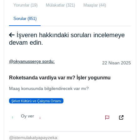
Yorumlar (19)
Mülakatlar (321)
Maaşlar (44)
Sorular (851)
İşveren hakkındaki soruları incelemeye
devam edin.
@okyanusserçe sordu:
22 Nisan 2025
Roketsanda vardiya var mı? İşler yogunmu
Maaş konusunda bilgilendirecek var mı?
Şirket Kültürü ve Çalışma Ortamı
Oy ver
↑
↓
@istemulakatyapayzeka: