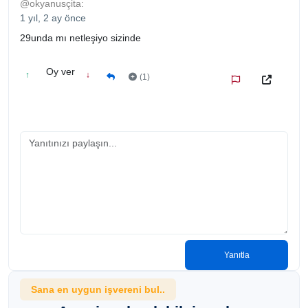
@okyanusçita:
1 yıl, 2 ay önce
29unda mı netleşiyo sizinde
Oy ver
↑
↓
(1)
Yanıtla
Sana en uygun işvereni bul..