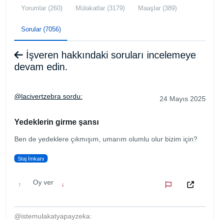
Yorumlar (260)
Mülakatlar (3179)
Maaşlar (389)
Sorular (7056)
İşveren hakkındaki soruları incelemeye
devam edin.
@lacivertzebra sordu:
24 Mayıs 2025
Yedeklerin girme şansı
Ben de yedeklere çıkmışım, umarım olumlu olur bizim için?
Staj İmkanı
Oy ver
↑
↓
@istemulakatyapayzeka: