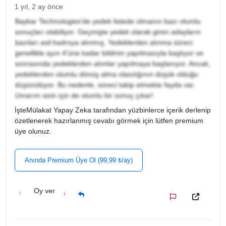
1 yıl, 2 ay önce
Baykar Technologies'de yedek listede olmanın bazı olumlu
sonuçları olabiliyor. Geçmişte yedek olarak giren adayların
bazıları asil kadroya alınmış. Yedeklerden alınma süreci
genellikle ayın 4'üne kadar bildirim yapılmasıyla başlıyor ve
sonrasında yedeklerden alımlar yapılmaya başlanıyor. Ancak,
yedeklerden olumlu dönüş alma olasılığının düşük olduğu
düşünülüyor. Bu nedenle, süreci takip etmekte fayda var.
Umarım sizin için de olumlu bir sonuç çıkar!
İşteMülakat Yapay Zeka tarafından yüzbinlerce içerik derlenip
özetlenerek hazırlanmış cevabı görmek için lütfen premium
üye olunuz.
Anında Premium Üye Ol (99,99 ₺/ay)
Oy ver
↑
↓