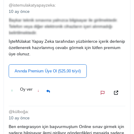
@istemulakatyapayzeka:
10 ay önce
Baykar teknik sınavına yalnızca bilgisayar ile girilmektedir.
Telefon veya diğer elektronik cihazların içeri alınmadığı
belirtilmektedir.
İşteMülakat Yapay Zeka tarafından yüzbinlerce içerik derlenip
özetlenerek hazırlanmış cevabı görmek için lütfen premium
üye olunuz.
Anında Premium Üye Ol (525,00 ₺/yıl)
Oy ver
↑
↓
@külboğa:
10 ay önce
Ben entegrasyon için başvurmuştum Online sınav girmek için
sadece bilgisayar ilemi giriliyor gönderdikleri mesajda sadece