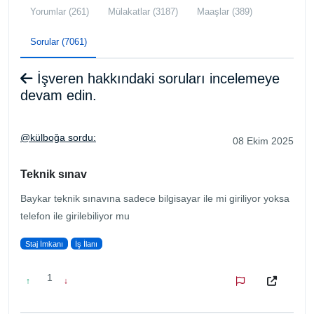
Yorumlar (261)
Mülakatlar (3187)
Maaşlar (389)
Sorular (7061)
İşveren hakkındaki soruları incelemeye
devam edin.
@külboğa sordu:
08 Ekim 2025
Teknik sınav
Baykar teknik sınavına sadece bilgisayar ile mi giriliyor yoksa
telefon ile girilebiliyor mu
Staj İmkanı
İş İlanı
1
↑
↓