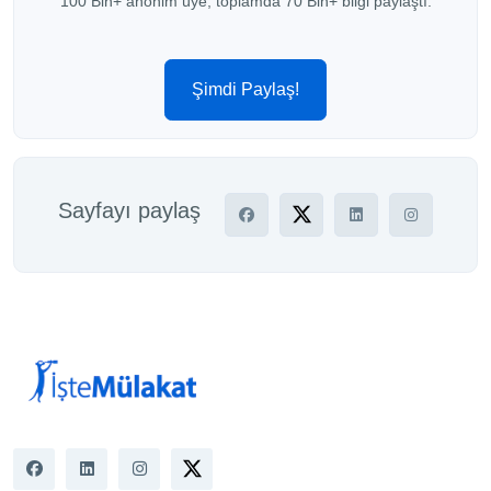
100 Bin+ anonim üye, toplamda 70 Bin+ bilgi paylaştı.
Şimdi Paylaş!
Sayfayı paylaş