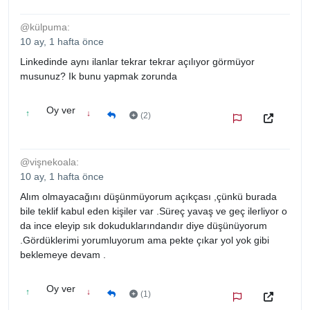
@külpuma:
10 ay, 1 hafta önce
Linkedinde aynı ilanlar tekrar tekrar açılıyor görmüyor
musunuz? Ik bunu yapmak zorunda
Oy ver
↑
↓
(2)
@vişnekoala:
10 ay, 1 hafta önce
Alım olmayacağını düşünmüyorum açıkçası ,çünkü burada
bile teklif kabul eden kişiler var .Süreç yavaş ve geç ilerliyor o
da ince eleyip sık dokuduklarındandır diye düşünüyorum
.Gördüklerimi yorumluyorum ama pekte çıkar yol yok gibi
beklemeye devam .
Oy ver
↑
↓
(1)