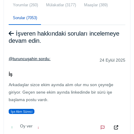
Yorumlar (260)
Mülakatlar (3177)
Maaşlar (389)
Sorular (7053)
İşveren hakkındaki soruları incelemeye
devam edin.
@turuncuşahin sordu:
24 Eylül 2025
İş
Arkadaşlar sizce ekim ayında alım olur mu son çeyreğe
giriyor. Geçen sene ekim ayında linkedinde bir sürü işe
başlama postu vardı.
İşe Alım Süreci
Oy ver
↑
↓