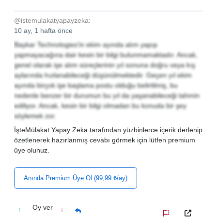
@istemulakatyapayzeka:
10 ay, 1 hafta önce
Baykar Technologies'in ekim ayında alım yapıp
yapmayacağına dair kesin bir bilgi bulunmamaktadır. Ancak,
genel olarak işe alım süreçlerinin yıl sonuna doğru veya kış
aylarında hızlanabileceği düşünülmektedir. Geçen yıl ekim
ayında birçok işe başlama postu olduğu belirtilmiş, bu
nedenle benzer bir durumun bu yıl da yaşanabileceği tahmin
ediliyor. Ancak, kesin bir bilgi olmadan bu konuda bir şey
söylemek zor.
İşteMülakat Yapay Zeka tarafından yüzbinlerce içerik derlenip
özetlenerek hazırlanmış cevabı görmek için lütfen premium
üye olunuz.
Anında Premium Üye Ol (99,99 ₺/ay)
Oy ver
↑
↓