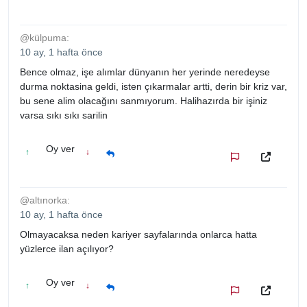
@külpuma:
10 ay, 1 hafta önce
Bence olmaz, işe alımlar dünyanın her yerinde neredeyse
durma noktasina geldi, isten çıkarmalar artti, derin bir kriz var,
bu sene alim olacağını sanmıyorum. Halihazırda bir işiniz
varsa sıkı sıkı sarilin
Oy ver
↑
↓
@altınorka:
10 ay, 1 hafta önce
Olmayacaksa neden kariyer sayfalarında onlarca hatta
yüzlerce ilan açılıyor?
Oy ver
↑
↓