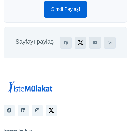
Şimdi Paylaş!
Sayfayı paylaş
İşverenler İçin