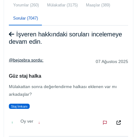
Yorumlar (260)
Mülakatlar (3175)
Maaşlar (389)
Sorular (7047)
İşveren hakkındaki soruları incelemeye
devam edin.
@bejzebra sordu:
07 Ağustos 2025
Güz staj halka
Mülakattan sonra değerlendirme halkası eklenen var mı
arkadaşlar?
Staj İmkanı
Oy ver
↑
↓