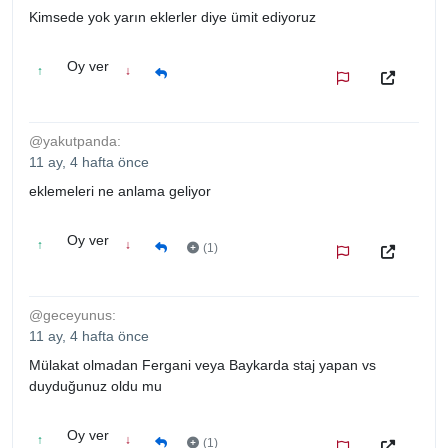
Kimsede yok yarın eklerler diye ümit ediyoruz
Oy ver
↑
↓
@yakutpanda:
11 ay, 4 hafta önce
eklemeleri ne anlama geliyor
Oy ver
↑
↓
(1)
@geceyunus:
11 ay, 4 hafta önce
Mülakat olmadan Fergani veya Baykarda staj yapan vs
duyduğunuz oldu mu
Oy ver
↑
↓
(1)