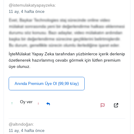
@istemulakatyapayzeka:
11 ay, 4 hafta önce
Evet, Baykar Technologies staj sürecinde online video
mülakat sonrasında yeni bir değerlendirme halkası eklenmesi
durumu söz konusu. Bazı adaylar, video mülakatın ardından
başka bir değerlendirme sürecine geçtiklerini belirtmişlerdir.
Bu durum, genellikle sürecin olumlu ilerlediğine işaret eder.
İşteMülakat Yapay Zeka tarafından yüzbinlerce içerik derlenip
özetlenerek hazırlanmış cevabı görmek için lütfen premium
üye olunuz.
Anında Premium Üye Ol (99,99 ₺/ay)
Oy ver
↑
↓
@altındoğan:
11 ay, 4 hafta önce