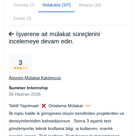
Yorumlar (7)
Mülakatlar (107)
Maaşlar (19)
Sorular (2)
İşverene ait mülakat süreçlerini
incelemeye devam edin.
3
Anonim Mülakat Katılımcısı
Summer Internship
26 Haziran 2026
Teklif Yapılmadı
Ortalama Mülakat
İlk toplu halde ik görüşmesi oluyor kendinden projelerden ve
deneyimlerinden bahsediyorsun . Sonra 3 aşamlı test
gönderiyorlar teknik kodlama bilgi, ai kullanımı, mantık
soruları içeren. Test ingilizce .Testi başarıyla tamamlarsan