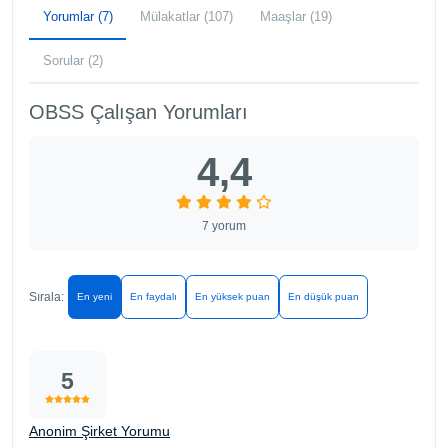
Yorumlar (7)
Mülakatlar (107)
Maaşlar (19)
Sorular (2)
OBSS Çalışan Yorumları
4,4
7 yorum
Sırala:
En yeni
En faydalı
En yüksek puan
En düşük puan
5
Anonim Şirket Yorumu