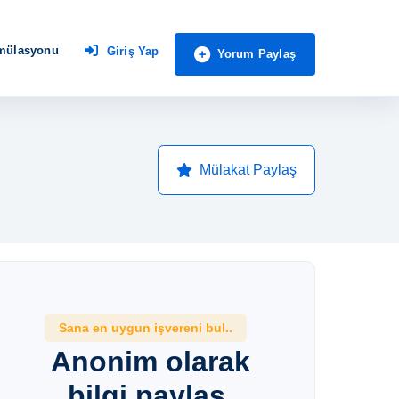
imülasyonu
Giriş Yap
Yorum Paylaş
Mülakat Paylaş
Sana en uygun işvereni bul..
Anonim olarak
bilgi paylaş,