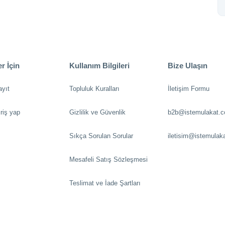
r İçin
Kullanım Bilgileri
Bize Ulaşın
ayıt
Topluluk Kuralları
İletişim Formu
riş yap
Gizlilik ve Güvenlik
b2b@istemulakat.
Sıkça Sorulan Sorular
iletisim@istemulak
Mesafeli Satış Sözleşmesi
Teslimat ve İade Şartları