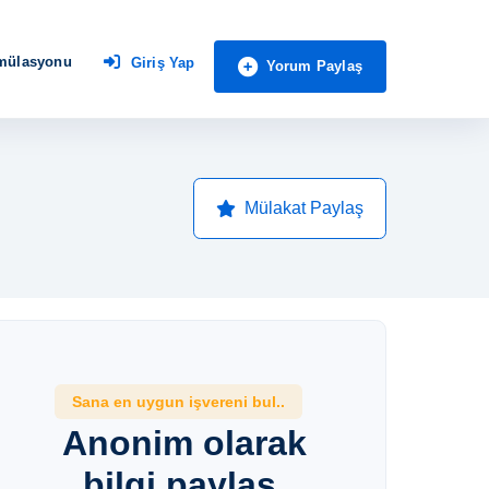
imülasyonu
Giriş Yap
Yorum Paylaş
Mülakat Paylaş
Sana en uygun işvereni bul..
Anonim olarak
bilgi paylaş,