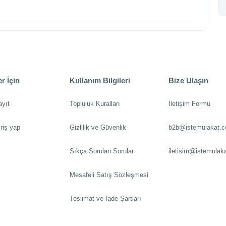
r İçin
Kullanım Bilgileri
Bize Ulaşın
ayıt
Topluluk Kuralları
İletişim Formu
riş yap
Gizlilik ve Güvenlik
b2b@istemulakat.
Sıkça Sorulan Sorular
iletisim@istemulak
Mesafeli Satış Sözleşmesi
Teslimat ve İade Şartları