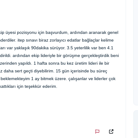
kip üyesi pozisyonu için başvurdum, ardından aranarak genel
derdiler. itep sınavı biraz zorlayıcı edatlar bağlaçlar kelime
rı var yaklaşık 90dakika sürüyor. 3.5 yeterlilik var ben 4.1
irildi. ardından ekip lideriyle bir görüşme gerçekleştirdik beni
rinden yapıldı. 1 hafta sonra bu kez üretim lideri ile bir
 daha sert geçti diyebilirim. 15 gün içerisinde bu süreç
eklemekteyim 1 ay bitmek üzere. çalışanlar ve liderler çok
kattıkları için teşekkür ederim.