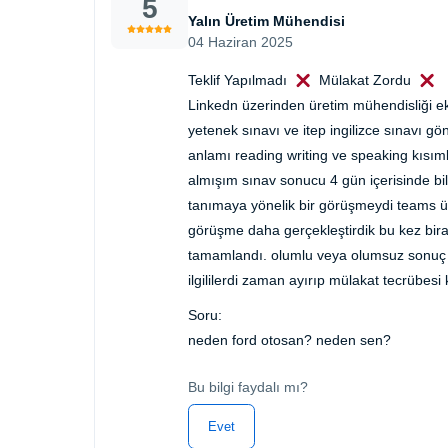
5
Yalın Üretim Mühendisi
04 Haziran 2025
Teklif Yapılmadı
Mülakat Zordu
Linkedn üzerinden üretim mühendisliği e
yetenek sınavı ve itep ingilizce sınavı gön
anlamı reading writing ve speaking kısımla
almışım sınav sonucu 4 gün içerisinde bild
tanımaya yönelik bir görüşmeydi teams üze
görüşme daha gerçekleştirdik bu kez biraz
tamamlandı. olumlu veya olumsuz sonuç b
ilgililerdi zaman ayırıp mülakat tecrübesi 
Soru:
neden ford otosan? neden sen?
Bu bilgi faydalı mı?
Evet