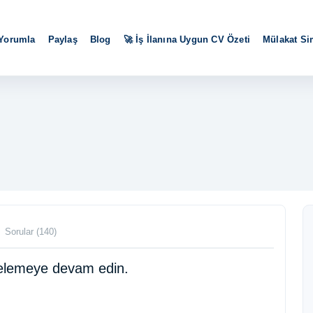
 Yorumla
Paylaş
Blog
🚀 İş İlanına Uygun CV Özeti
Mülakat S
Sorular (140)
ncelemeye devam edin.