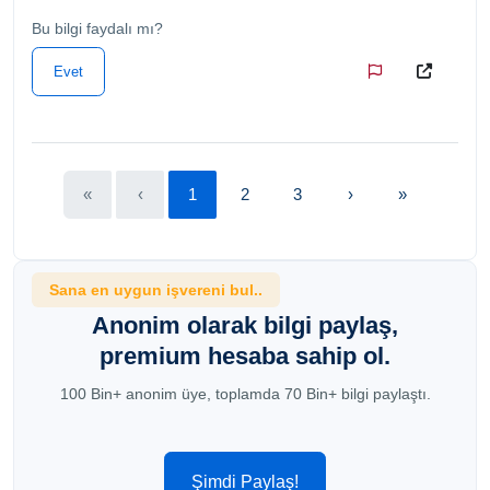
Bu bilgi faydalı mı?
Evet
«
‹
1
2
3
›
»
Sana en uygun işvereni bul..
Anonim olarak bilgi paylaş,
premium hesaba sahip ol.
100 Bin+ anonim üye, toplamda 70 Bin+ bilgi paylaştı.
Şimdi Paylaş!