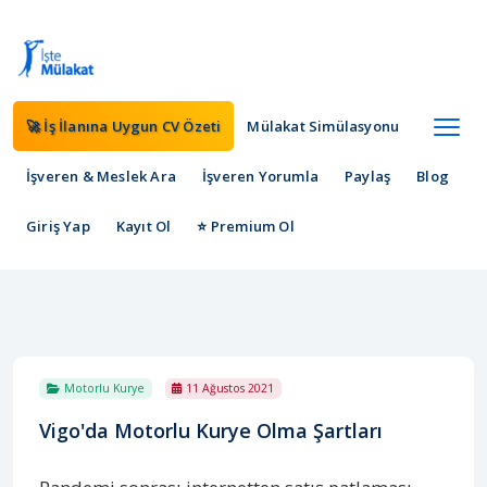
🚀 İş İlanına Uygun CV Özeti
Mülakat Simülasyonu
İşveren & Meslek Ara
İşveren Yorumla
Paylaş
Blog
Giriş Yap
Kayıt Ol
⭐ Premium Ol
Motorlu Kurye
11 Ağustos 2021
Vigo'da Motorlu Kurye Olma Şartları