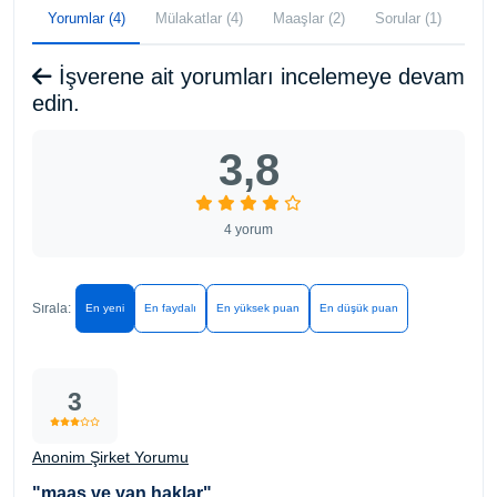
Yorumlar (4)
Mülakatlar (4)
Maaşlar (2)
Sorular (1)
İşverene ait yorumları incelemeye devam
edin.
3,8
4 yorum
Sırala:
En yeni
En faydalı
En yüksek puan
En düşük puan
3
Anonim Şirket Yorumu
"maaş ve yan haklar"