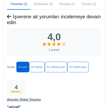
Yorumlar (1)
Mülakatlar (1)
Maaşlar (1)
Sorular (1)
İşverene ait yorumları incelemeye devam
edin.
4,0
1 yorum
Sırala:
En yeni
En faydalı
En yüksek puan
En düşük puan
4
Anonim Şirket Yorumu
"güzel"