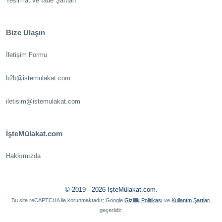
Teslimat ve İade Şartları
Bize Ulaşın
İletişim Formu
b2b@istemulakat.com
iletisim@istemulakat.com
İşteMülakat.com
Hakkımızda
© 2019 - 2026 İşteMülakat.com.
Bu site reCAPTCHA ile korunmaktadır; Google
Gizlilik Politikası
ve
Kullanım Şartları
geçerlidir.