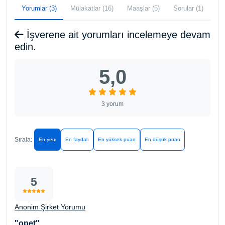
Yorumlar (3)
Mülakatlar (16)
Maaşlar (5)
Sorular (1)
İşverene ait yorumları incelemeye devam
edin.
5,0
3 yorum
Sırala:
En yeni
En faydalı
En yüksek puan
En düşük puan
5
Anonim Şirket Yorumu
"opet"