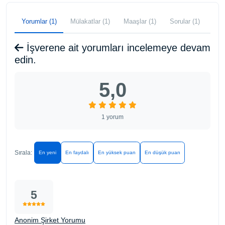
Yorumlar (1)
Mülakatlar (1)
Maaşlar (1)
Sorular (1)
İşverene ait yorumları incelemeye devam
edin.
5,0
1 yorum
Sırala:
En yeni
En faydalı
En yüksek puan
En düşük puan
5
Anonim Şirket Yorumu