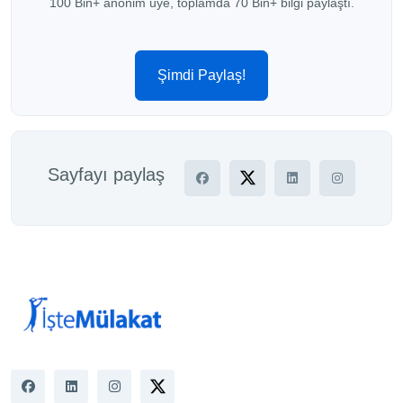
100 Bin+ anonim üye, toplamda 70 Bin+ bilgi paylaştı.
Şimdi Paylaş!
Sayfayı paylaş