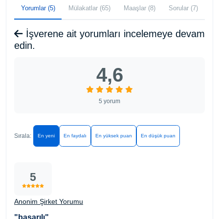
Yorumlar (5)
Mülakatlar (65)
Maaşlar (8)
Sorular (7)
İşverene ait yorumları incelemeye devam
edin.
4,6
5 yorum
Sırala:
En yeni
En faydalı
En yüksek puan
En düşük puan
5
Anonim Şirket Yorumu
"başarılı"