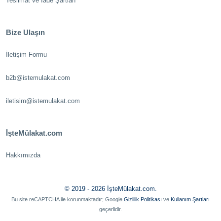
Teslimat ve İade Şartları
Bize Ulaşın
İletişim Formu
b2b@istemulakat.com
iletisim@istemulakat.com
İşteMülakat.com
Hakkımızda
© 2019 - 2026 İşteMülakat.com.
Bu site reCAPTCHA ile korunmaktadır; Google
Gizlilik Politikası
ve
Kullanım Şartları
geçerlidir.