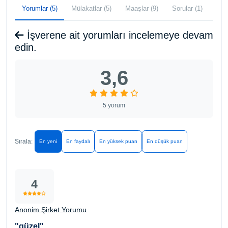
Yorumlar (5)
Mülakatlar (5)
Maaşlar (9)
Sorular (1)
İşverene ait yorumları incelemeye devam
edin.
3,6
5 yorum
Sırala:
En yeni
En faydalı
En yüksek puan
En düşük puan
4
Anonim Şirket Yorumu
"güzel"