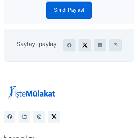
Şimdi Paylaş!
Sayfayı paylaş
İşverenler İçin