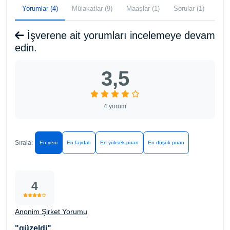
Yorumlar (4)
Mülakatlar (9)
Maaşlar (1)
Sorular (1)
İşverene ait yorumları incelemeye devam
edin.
3,5
4 yorum
Sırala:
En yeni
En faydalı
En yüksek puan
En düşük puan
4
Anonim Şirket Yorumu
"güzeldi"