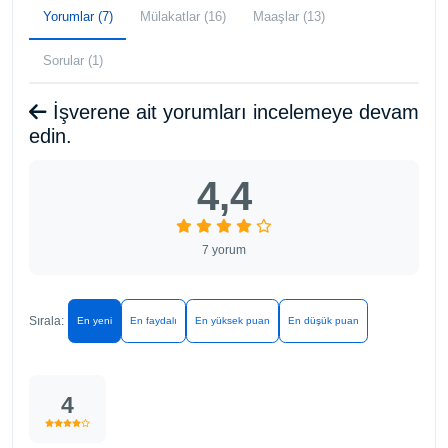
Yorumlar (7)
Mülakatlar (16)
Maaşlar (13)
Sorular (1)
İşverene ait yorumları incelemeye devam
edin.
4,4
7 yorum
Sırala:
En yeni
En faydalı
En yüksek puan
En düşük puan
4