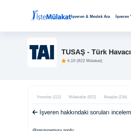
İşveren & Meslek Ara
İşveren
TUSAŞ - Türk Havacıl
4,10 (822 Mülakat)
Yorumlar (112)
Mülakatlar (822)
Maaşlar (234)
İşveren hakkındaki soruları incele
@sarısusamuru sordu: