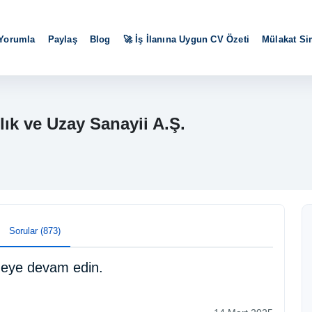
 Yorumla
Paylaş
Blog
🚀 İş İlanına Uygun CV Özeti
Mülakat S
ık ve Uzay Sanayii A.Ş.
Sorular (873)
meye devam edin.