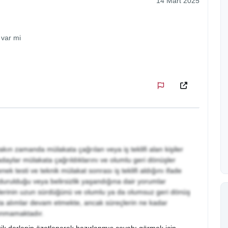
14 Mart 2025
 var mi
kın zamanda mülakata çağrılan veya iş teklifi alan kişiler
aylar mülakata çağrıldıklarını ve olumlu geri dönüşler
nek testi ve teknik mülakat sonrası iş teklifi aldığını ifade
urdurulduğu veya belirsizlik yaşandığına dair yorumlar
çlerinin uzun sürdüğünü ve olumlu ya da olumsuz geri dönüş
'ta alımlar devam etmekte, ancak süreçlerin ne kadar
lunmamaktadır.