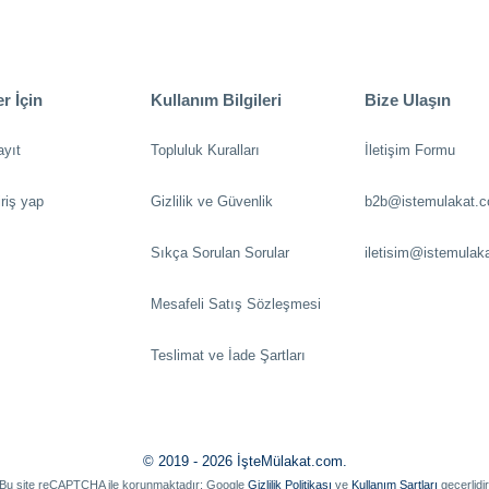
r İçin
Kullanım Bilgileri
Bize Ulaşın
ayıt
Topluluk Kuralları
İletişim Formu
riş yap
Gizlilik ve Güvenlik
b2b@istemulakat.
Sıkça Sorulan Sorular
iletisim@istemulak
Mesafeli Satış Sözleşmesi
Teslimat ve İade Şartları
© 2019 - 2026 İşteMülakat.com.
Bu site reCAPTCHA ile korunmaktadır; Google
Gizlilik Politikası
ve
Kullanım Şartları
geçerlidir