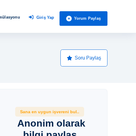
imülasyonu
Giriş Yap
Yorum Paylaş
Soru Paylaş
Sana en uygun işvereni bul..
Anonim olarak
bilgi paylaş,