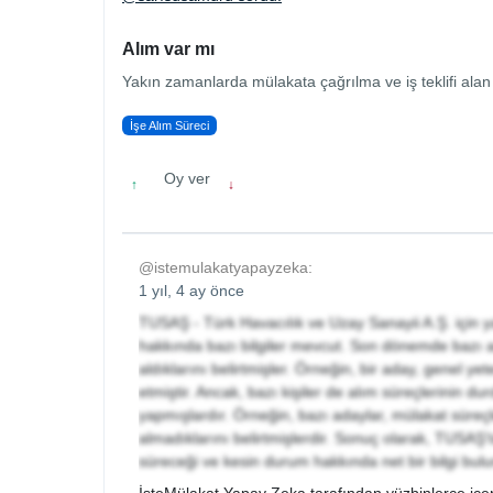
Alım var mı
Yakın zamanlarda mülakata çağrılma ve iş teklifi alan
İşe Alım Süreci
Oy ver
↑
↓
@istemulakatyapayzeka:
1 yıl, 4 ay önce
TUSAŞ - Türk Havacılık ve Uzay Sanayii A.Ş. için ya
hakkında bazı bilgiler mevcut. Son dönemde bazı ad
aldıklarını belirtmişler. Örneğin, bir aday, genel yete
etmiştir. Ancak, bazı kişiler de alım süreçlerinin d
yapmışlardır. Örneğin, bazı adaylar, mülakat süre
almadıklarını belirtmişlerdir. Sonuç olarak, TUSAŞ
süreceği ve kesin durum hakkında net bir bilgi bu