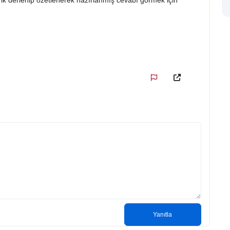
ik derlenip özetlenerek hazırlanmış cevabı görmek için
Yanıtla