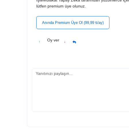
İşteMülakat Yapay Zeka tarafından yüzbinlerce içer
lütfen premium üye olunuz.
Anında Premium Üye Ol (99,99 ₺/ay)
Oy ver
↑
↓