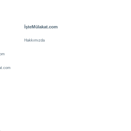
İşteMülakat.com
Hakkımızda
com
at.com
.