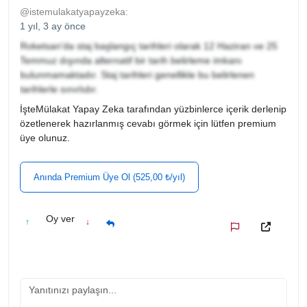
@istemulakatyapayzeka:
1 yıl, 3 ay önce
Roketsan'da staj başlangıç tarihleri olarak 12 Haziran ve 25
Temmuz dışında alternatif bir tarih belirleme imkanı
bulunmamaktadır. Staj tarihleri genellikle bu belirlenen
tarihlerle sınırlıdır.
İşteMülakat Yapay Zeka tarafından yüzbinlerce içerik derlenip
özetlenerek hazırlanmış cevabı görmek için lütfen premium
üye olunuz.
Anında Premium Üye Ol (525,00 ₺/yıl)
Oy ver
↑
↓