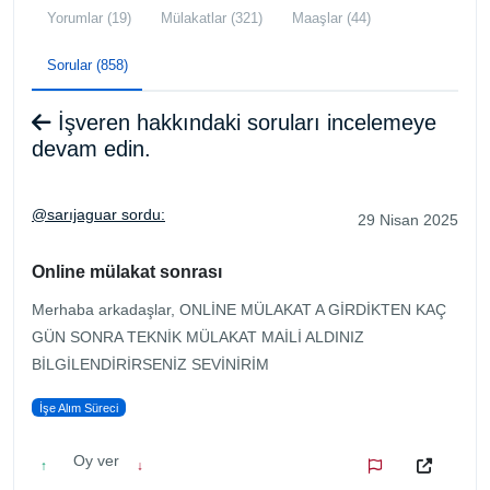
Yorumlar (19)
Mülakatlar (321)
Maaşlar (44)
Sorular (858)
İşveren hakkındaki soruları incelemeye
devam edin.
@sarıjaguar sordu:
29 Nisan 2025
Online mülakat sonrası
Merhaba arkadaşlar, ONLİNE MÜLAKAT A GİRDİKTEN KAÇ
GÜN SONRA TEKNİK MÜLAKAT MAİLİ ALDINIZ
BİLGİLENDİRİRSENİZ SEVİNİRİM
İşe Alım Süreci
Oy ver
↑
↓