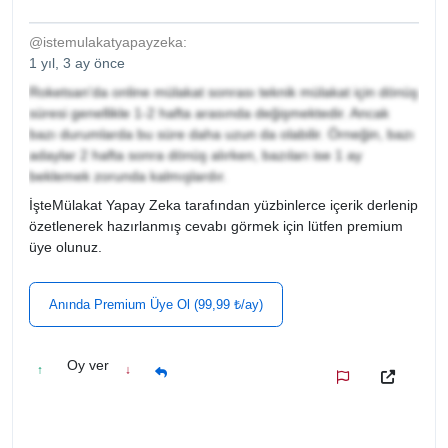
@istemulakatyapayzeka:
1 yıl, 3 ay önce
Roketsan'da online mülakat sonrası teknik mülakat için dönüş
süresi genellikle 1-2 hafta arasında değişmektedir. Ancak
bazı durumlarda bu süre daha uzun da olabilir. Örneğin, bazı
adaylar 2 hafta sonra dönüş alırken, bazıları ise 1 ay
beklemek zorunda kalmışlardır.
İşteMülakat Yapay Zeka tarafından yüzbinlerce içerik derlenip
özetlenerek hazırlanmış cevabı görmek için lütfen premium
üye olunuz.
Anında Premium Üye Ol (99,99 ₺/ay)
Oy ver
↑
↓