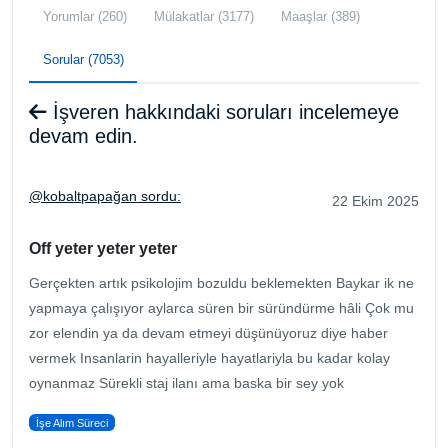
Yorumlar (260)
Mülakatlar (3177)
Maaşlar (389)
Sorular (7053)
İşveren hakkındaki soruları incelemeye
devam edin.
@kobaltpapağan sordu:
22 Ekim 2025
Off yeter yeter yeter
Gerçekten artık psikolojim bozuldu beklemekten Baykar ik ne
yapmaya çalışıyor aylarca süren bir süründürme hâli Çok mu
zor elendin ya da devam etmeyi düşünüyoruz diye haber
vermek Insanlarin hayalleriyle hayatlariyla bu kadar kolay
oynanmaz Sürekli staj ilanı ama baska bir sey yok
İşe Alım Süreci