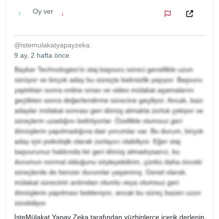
Oy ver
↑
↓
@istemulakatyapayzeka:
9 ay, 2 hafta önce
Baykar Technologies'in staj başvuru süreci genellikle uzun
sürüyor ve birçok aday bu süreçte belirsizlik yaşıyor. Başvuru
yaptıktan sonra online sınav ve video mülakat aşamalarını
geçtikten sonra değerlendirme sürecine geçiliyor. Ancak, bazı
adaylar mülakat sonrası geri dönüş almakta zorluk çekiyor ve
süreçlerin uzadığını belirtiyorlar. Özellikle olumsuz geri
dönüşlerin yapılmadığına dair yorumlar var. Bu durum, birçok
aday için psikolojik olarak zorlayıcı olabiliyor. Eğer staj
başvurunuz hakkında bir geri dönüş almadıysanız, bu
durumun normal olduğunu söyleyebilirim, çünkü daha önceki
süreçlerde de benzer durumlar yaşanmış. Genel olarak,
mülakat sürecinin ardından olumlu veya olumsuz geri
dönüşlerin yapılması bekleniyor, ancak bu süreç bazen uzun
sürebiliyor.
İşteMülakat Yapay Zeka tarafından yüzbinlerce içerik derlenip