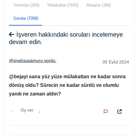
Yorumlar (260)
Mülakatlar (3183)
Maaşlar (389)
Sorular (7058)
İşveren hakkındaki soruları incelemeye
devam edin.
@siyahsusamuru sordu:
05 Eylül 2024
@bejayi sana yüz yüze mülakattan ne kadar sonra
dönüş oldu? Sürecin ne kadar sürdü ve olumlu
yanıtı ne zaman aldın?
Oy ver
↑
↓