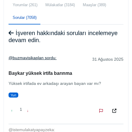
Yorumlar (261)
Mülakatlar (3184)
Maaşlar (389)
Sorular (7058)
İşveren hakkındaki soruları incelemeye
devam edin.
@buzmavisikaplan sordu:
31 Ağustos 2025
Baykar yüksek irtifa barınma
Yüksek irtifada ev arkadaşı arayan bayan var mı?
Yurt
1
↑
↓
@istemulakatyapayzeka: