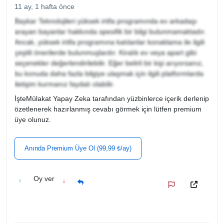
11 ay, 1 hafta önce
Baykar Teknolojileri yüksek irtifa programında ev arkadaşı
arayan bayanlar hakkında spesifik bir bilgi bulunmamaktadır.
Ancak, yüksek irtifa programına katılanlar konaklama ile ilgili
çeşitli önerilerde bulunmuşlardır. Kiralık ev veya apart gibi
seçenekler değerlendirilebilir. Eğer belirli bir kişi arıyorsanız,
bu konuda daha fazla bilgiye ulaşmak için ilgili platformlarda
iletişim kurmanız faydalı olabilir.
İşteMülakat Yapay Zeka tarafından yüzbinlerce içerik derlenip
özetlenerek hazırlanmış cevabı görmek için lütfen premium
üye olunuz.
Anında Premium Üye Ol (99,99 ₺/ay)
Oy ver
↑
↓