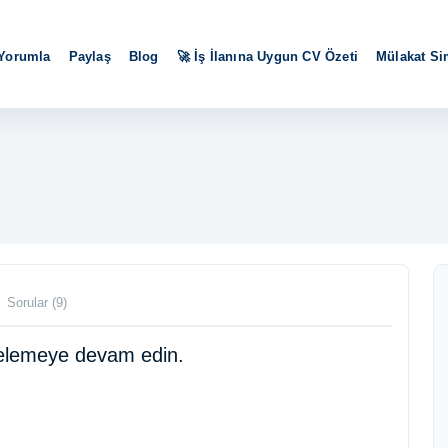
 Yorumla
Paylaş
Blog
🚀 İş İlanına Uygun CV Özeti
Mülakat S
Sorular (9)
ncelemeye devam edin.