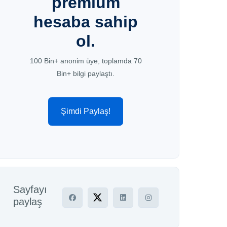
premium
hesaba sahip
ol.
100 Bin+ anonim üye, toplamda 70
Bin+ bilgi paylaştı.
Şimdi Paylaş!
Sayfayı
paylaş