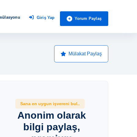
imülasyonu
Giriş Yap
Yorum Paylaş
Mülakat Paylaş
Sana en uygun işvereni bul..
Anonim olarak
bilgi paylaş,