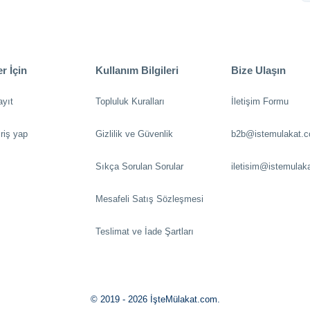
r İçin
Kullanım Bilgileri
Bize Ulaşın
ayıt
Topluluk Kuralları
İletişim Formu
riş yap
Gizlilik ve Güvenlik
b2b@istemulakat.
Sıkça Sorulan Sorular
iletisim@istemulak
Mesafeli Satış Sözleşmesi
Teslimat ve İade Şartları
© 2019 - 2026 İşteMülakat.com.