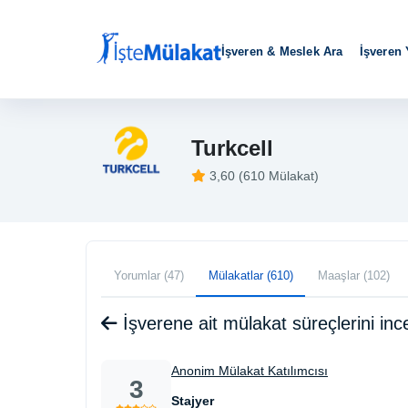
İşveren & Meslek Ara
İşveren
Turkcell
3,60 (610 Mülakat)
Yorumlar (47)
Mülakatlar (610)
Maaşlar (102)
İşverene ait mülakat süreçlerini i
Anonim Mülakat Katılımcısı
3
Stajyer