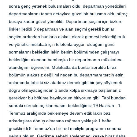
sonra genç yetenek bulusmaları oldu, departman yöneticileri
departmanlarını tanıttı detaylıca güzel bir bulusma oldu süreç
buraya kadar güzel yönetildi. Departman seçimi için bizlere
linkler iletildi 3 departman ve alan seçimi gerekli bunları
seçtim ardından bunlarla alakalı olarak girmeyi beklediğim ik
ve yönetici mülakatı için telefonla uygun olduğum günü
sormalarını bekledim lakin benim bölümümden çalışmayı
beklediğim alandan bambaşka bir departmanın mülakatına
atandığımı öğrendim. Mülakatta da bunlar soruldu biraz
bölümün alakasız değil mi neden bu departmanı tercih ettin
anlamında tabii ki siz atadınız demek gibi bir şey söylemek
doğru olmayacağından o anda kolpa sıkmaya başlamanız
gerekiyor bu bölüme bayılıyorum bitiyorum gibi. Tabi bundan
sonraki süreçte açıklanmasını beklediğimiz 19 Haziran - 1
Temmuz aralığında beklemeye devam ettik lakin bazı
arkadaşlara dönüş olmasına rağmen yaklaşık 1 hafta
geciktirildi 8 Temmuz'da bir red mailiyle programın sonuna
gelmiş oldum. Gecikme sebebi söylenmedi keşke biraz daha