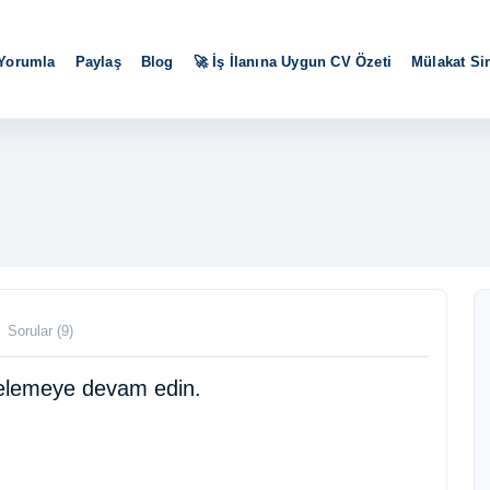
 Yorumla
Paylaş
Blog
🚀 İş İlanına Uygun CV Özeti
Mülakat S
Sorular (9)
ncelemeye devam edin.