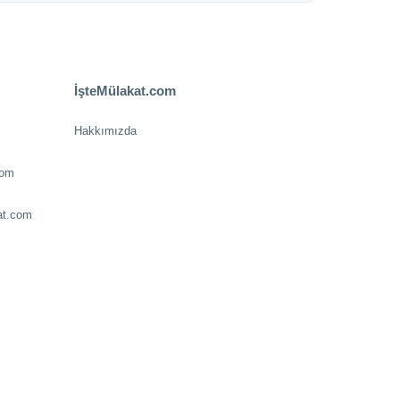
İşteMülakat.com
Hakkımızda
com
at.com