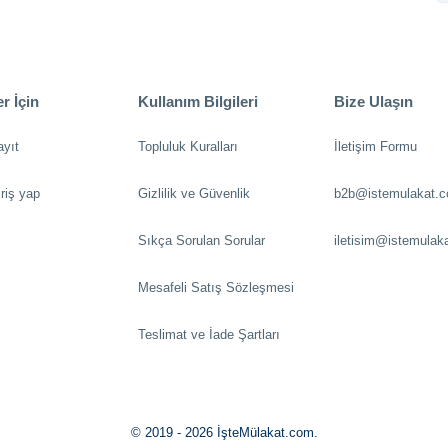
r İçin
Kullanım Bilgileri
Bize Ulaşın
ayıt
Topluluk Kuralları
İletişim Formu
riş yap
Gizlilik ve Güvenlik
b2b@istemulakat.
Sıkça Sorulan Sorular
iletisim@istemulak
Mesafeli Satış Sözleşmesi
Teslimat ve İade Şartları
© 2019 - 2026 İşteMülakat.com.