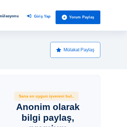
imülasyonu
Giriş Yap
Yorum Paylaş
Mülakat Paylaş
Sana en uygun işvereni bul..
Anonim olarak
bilgi paylaş,