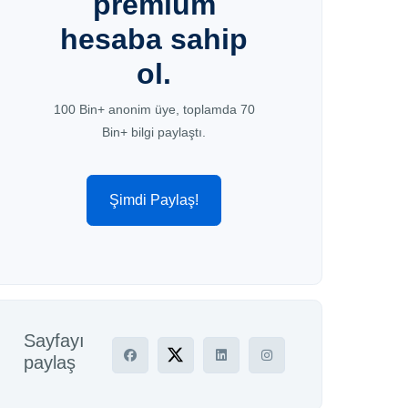
premium
hesaba sahip
ol.
100 Bin+ anonim üye, toplamda 70
Bin+ bilgi paylaştı.
Şimdi Paylaş!
Sayfayı
paylaş