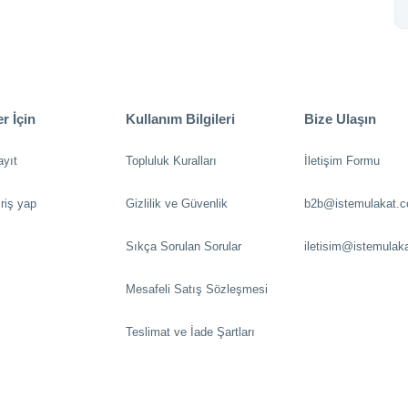
r İçin
Kullanım Bilgileri
Bize Ulaşın
ayıt
Topluluk Kuralları
İletişim Formu
riş yap
Gizlilik ve Güvenlik
b2b@istemulakat.
Sıkça Sorulan Sorular
iletisim@istemulak
Mesafeli Satış Sözleşmesi
Teslimat ve İade Şartları