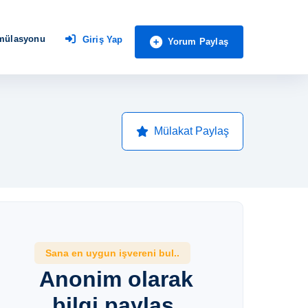
imülasyonu
Giriş Yap
Yorum Paylaş
Mülakat Paylaş
Sana en uygun işvereni bul..
Anonim olarak
bilgi paylaş,