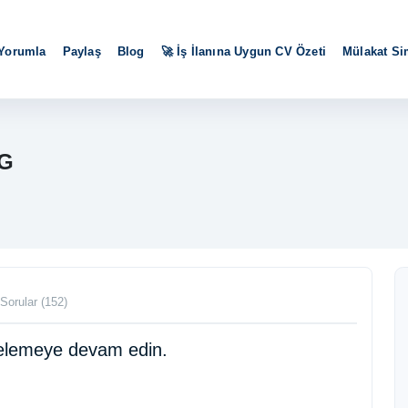
 Yorumla
Paylaş
Blog
🚀 İş İlanına Uygun CV Özeti
Mülakat S
G
Sorular (152)
ncelemeye devam edin.