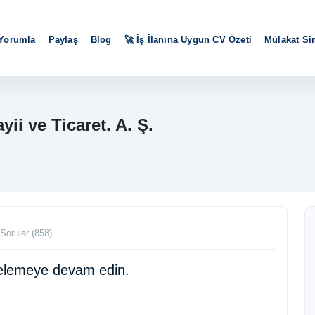
 Yorumla
Paylaş
Blog
🚀 İş İlanına Uygun CV Özeti
Mülakat S
ii ve Ticaret. A. Ş.
Sorular (858)
ncelemeye devam edin.