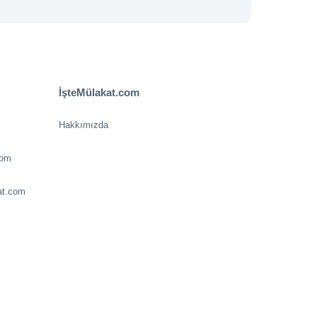
İşteMülakat.com
Hakkımızda
com
at.com