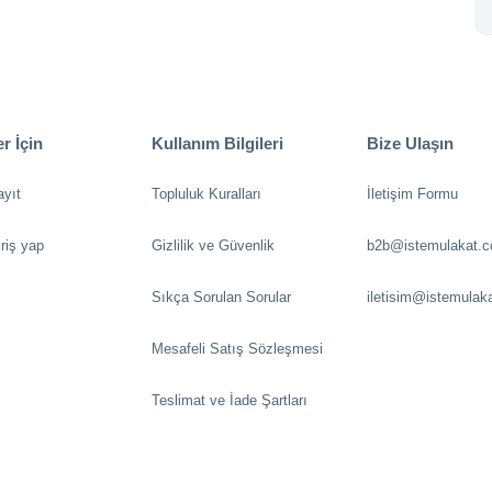
r İçin
Kullanım Bilgileri
Bize Ulaşın
ayıt
Topluluk Kuralları
İletişim Formu
riş yap
Gizlilik ve Güvenlik
b2b@istemulakat.
Sıkça Sorulan Sorular
iletisim@istemulak
Mesafeli Satış Sözleşmesi
Teslimat ve İade Şartları