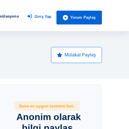
imülasyonu
Giriş Yap
Yorum Paylaş
Mülakat Paylaş
Sana en uygun işvereni bul..
Anonim olarak
bilgi paylaş,