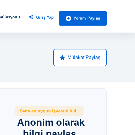
imülasyonu
Giriş Yap
Yorum Paylaş
Mülakat Paylaş
Sana en uygun işvereni bul..
Anonim olarak
bilgi paylaş,