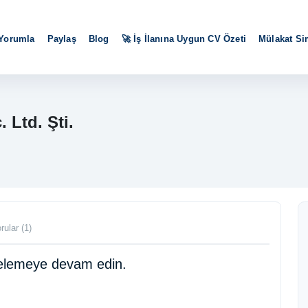
 Yorumla
Paylaş
Blog
🚀 İş İlanına Uygun CV Özeti
Mülakat S
 Ltd. Şti.
rular (1)
ncelemeye devam edin.