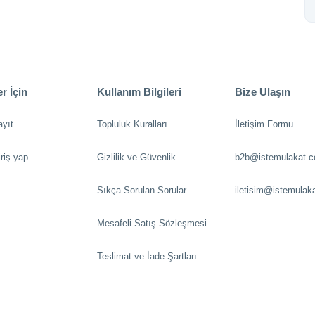
r İçin
Kullanım Bilgileri
Bize Ulaşın
ayıt
Topluluk Kuralları
İletişim Formu
riş yap
Gizlilik ve Güvenlik
b2b@istemulakat.
Sıkça Sorulan Sorular
iletisim@istemulak
Mesafeli Satış Sözleşmesi
Teslimat ve İade Şartları