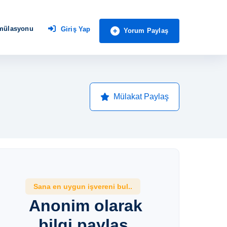
imülasyonu
Giriş Yap
Yorum Paylaş
Mülakat Paylaş
Sana en uygun işvereni bul..
Anonim olarak
bilgi paylaş,