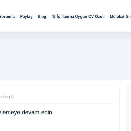
 Yorumla
Paylaş
Blog
🚀 İş İlanına Uygun CV Özeti
Mülakat S
rular (1)
ncelemeye devam edin.