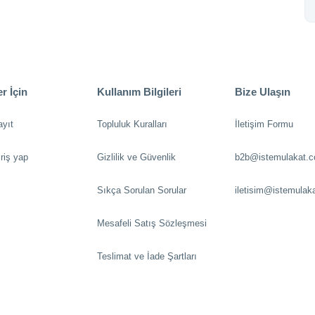
r İçin
Kullanım Bilgileri
Bize Ulaşın
ayıt
Topluluk Kuralları
İletişim Formu
riş yap
Gizlilik ve Güvenlik
b2b@istemulakat.
Sıkça Sorulan Sorular
iletisim@istemulak
Mesafeli Satış Sözleşmesi
Teslimat ve İade Şartları