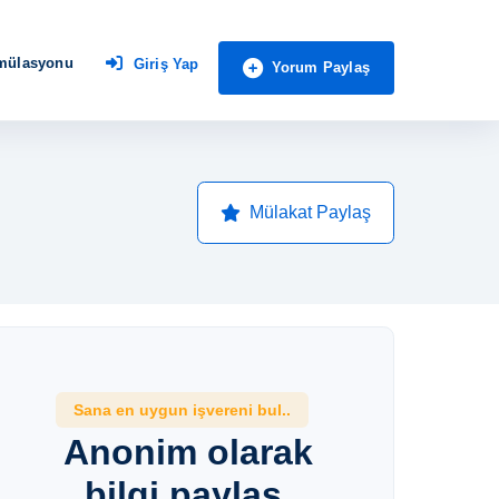
imülasyonu
Giriş Yap
Yorum Paylaş
Mülakat Paylaş
Sana en uygun işvereni bul..
Anonim olarak
bilgi paylaş,