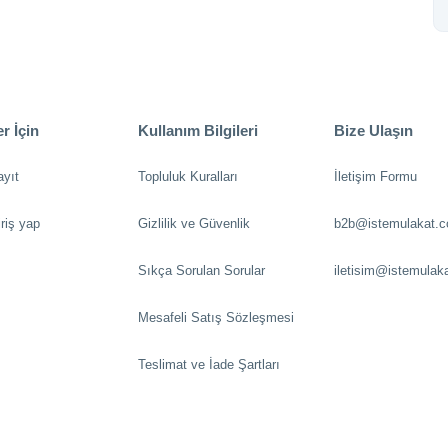
r İçin
Kullanım Bilgileri
Bize Ulaşın
ayıt
Topluluk Kuralları
İletişim Formu
riş yap
Gizlilik ve Güvenlik
b2b@istemulakat.
Sıkça Sorulan Sorular
iletisim@istemulak
Mesafeli Satış Sözleşmesi
Teslimat ve İade Şartları