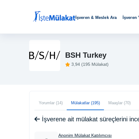
İşveren & Meslek Ara
İşveren
BSH Turkey
3,94 (195 Mülakat)
Yorumlar (14)
Mülakatlar (195)
Maaşlar (70)
İşverene ait mülakat süreçlerini i
Anonim Mülakat Katılımcısı