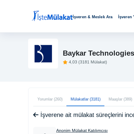
İşveren & Meslek Ara
İşveren
Baykar Technologie
4,03 (3181 Mülakat)
Yorumlar (260)
Mülakatlar (3181)
Maaşlar (389)
İşverene ait mülakat süreçlerini i
Anonim Mülakat Katılımcısı