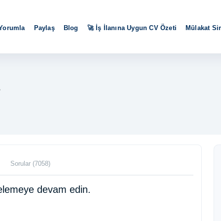
 Yorumla
Paylaş
Blog
🚀 İş İlanına Uygun CV Özeti
Mülakat S
s
Sorular (7058)
ncelemeye devam edin.