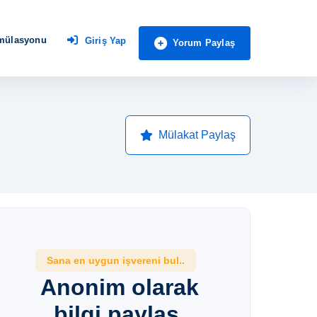
imülasyonu
Giriş Yap
Yorum Paylaş
Mülakat Paylaş
Sana en uygun işvereni bul..
Anonim olarak
bilgi paylaş,