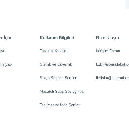
r İçin
Kullanım Bilgileri
Bize Ulaşın
ayıt
Topluluk Kuralları
İletişim Formu
riş yap
Gizlilik ve Güvenlik
b2b@istemulakat.
Sıkça Sorulan Sorular
iletisim@istemulak
Mesafeli Satış Sözleşmesi
Teslimat ve İade Şartları