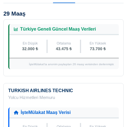
29 Maaş
Türkiye Geneli Güncel Maaş Verileri
En Düşük
Ortalama
En Yüksek
32.000 ₺
43.475 ₺
73.700 ₺
İşteMülakat'ta anonim paylaşılan 26 maaş verisinden derlenmiştir.
TURKISH AIRLINES TECHNIC
Yolcu Hizmetleri Memuru
İşteMülakat Maaş Verisi
En Düşük
Ortalama
En Yüksek