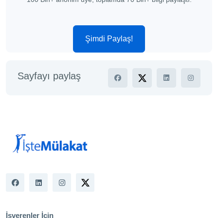
Şimdi Paylaş!
Sayfayı paylaş
İşverenler İçin