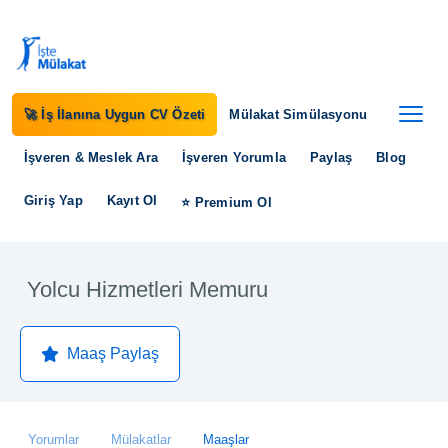
🚀 İş İlanına Uygun CV Özeti
Mülakat Simülasyonu
İşveren & Meslek Ara
İşveren Yorumla
Paylaş
Blog
Giriş Yap
Kayıt Ol
⭐ Premium Ol
Yolcu Hizmetleri Memuru
Maaş Paylaş
Yorumlar
Mülakatlar
Maaşlar