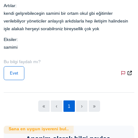
Artılar:
kendi gelşrebilecegin samimi bir ortam okul gbi eğitimler
verilebiliyor yöneticiler anlayışlı arkdslarla hep iletişim halindesin
işle alakalı herşeyi sorabilrsniz bireysellik çok yok
Eksiler:
samimi
Bu bilgi faydalı mı?
Evet
«
‹
1
›
»
Sana en uygun işvereni bul..