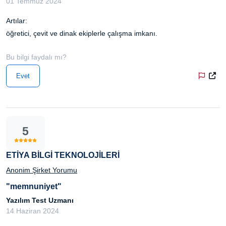
01 Temmuz 2024
Artılar:
öğretici, çevit ve dinak ekiplerle çalışma imkanı.
Bu bilgi faydalı mı?
Evet
5
ETİYA BİLGİ TEKNOLOJİLERİ
Anonim Şirket Yorumu
"memnuniyet"
Yazılım Test Uzmanı
14 Haziran 2024