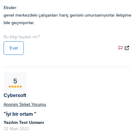
Eksiler:
genel merkezdeki çalışanları hariç gerisini umursamıyorlar iletişime
bile geçmiyorlar.
Bu bilgi faydalı mı?
Evet
5
Cybersoft
Anonim Şirket Yorumu
"i̇yi bir ortam "
Yazılım Test Uzmanı
22 Mart 2022