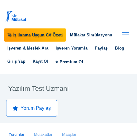
🚀 İş İlanına Uygun CV Özeti
Mülakat Simülasyonu
İşveren & Meslek Ara
İşveren Yorumla
Paylaş
Blog
Giriş Yap
Kayıt Ol
⭐ Premium Ol
Yazılım Test Uzmanı
Yorum Paylaş
Yorumlar
Mülakatlar
Maaşlar