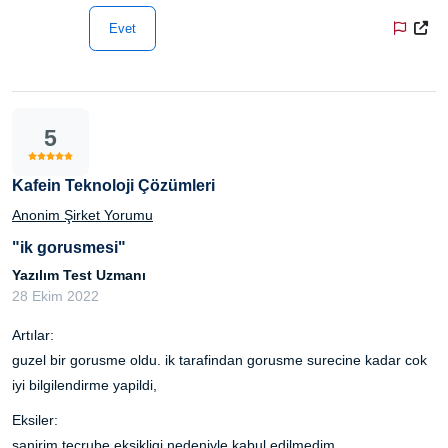
Evet
5
Kafein Teknoloji Çözümleri
Anonim Şirket Yorumu
"ik gorusmesi"
Yazılım Test Uzmanı
28 Ekim 2022
Artılar:
guzel bir gorusme oldu. ik tarafindan gorusme surecine kadar cok
iyi bilgilendirme yapildi,
Eksiler:
sanirim tecrube eksikligi nedeniyle kabul edilmedim.