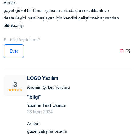
Artılar:
gayet güzel bir firma. çalışma arkadaşları sıcakkanlı ve
destekleyici. yeni başlayan için kendini geliştirmek açısından
oldukça iyi
Bu bilgi faydalı mı?
Evet
LOGO Yazılım
3
Anonim Şirket Yorumu
"bilgi"
Yazılım Test Uzmanı
23 Mart 2024
Artılar:
güzel çalışma ortamı