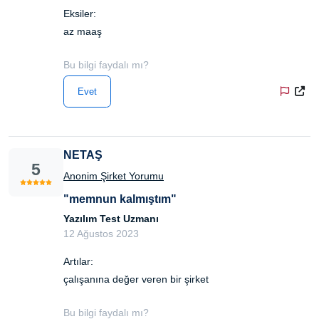
Eksiler:
az maaş
Bu bilgi faydalı mı?
Evet
NETAŞ
5
Anonim Şirket Yorumu
"memnun kalmıştım"
Yazılım Test Uzmanı
12 Ağustos 2023
Artılar:
çalışanına değer veren bir şirket
Bu bilgi faydalı mı?