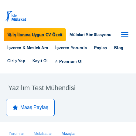
🚀 İş İlanına Uygun CV Özeti
Mülakat Simülasyonu
İşveren & Meslek Ara
İşveren Yorumla
Paylaş
Blog
Giriş Yap
Kayıt Ol
⭐ Premium Ol
Yazılım Test Mühendisi
Maaş Paylaş
Yorumlar
Mülakatlar
Maaşlar